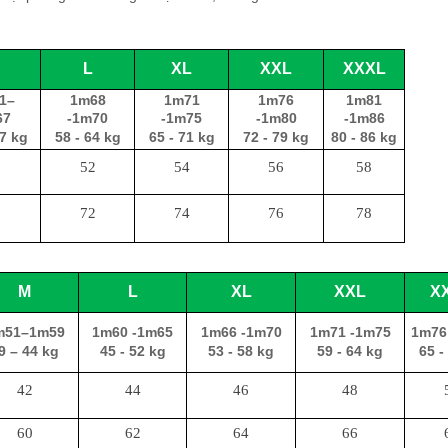
L
XL
XXL
XXXL
1–
1m68
1m71
1m76
1m81
67
-1m70
-1m75
-1m80
-1m86
7 kg
58 - 64 kg
65 - 71 kg
72 - 79 kg
80 - 86 kg
0
52
54
56
58
0
72
74
76
78
M
L
XL
XXL
X
m51–1m59
1m60 -1m65
1m66 -1m70
1m71 -1m75
1m76
9 – 44 kg
45 - 52 kg
53 - 58 kg
59 - 64 kg
65 -
42
44
46
48
60
62
64
66