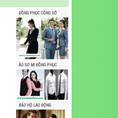
ĐỒNG PHỤC CÔNG SỞ
ÁO SƠ MI ĐỒNG PHỤC
BẢO HỘ LAO ĐỘNG