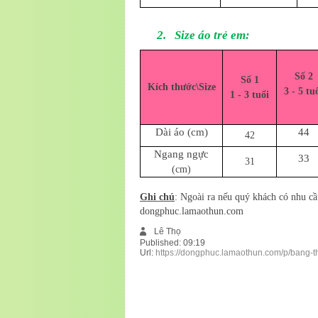
2.
Size áo trẻ em:
Số 2
Số 1
Kích thước\Size
3 - 5 tu
1 - 3 tuổi
Dài áo (cm)
44
42
Ngang ngực
33
31
(cm)
Ghi chú
: Ngoài ra nếu quý khách có nhu c
dongphuc.lamaothun.com
Lê Thọ
Published:
09:19
Url:
https://dongphuc.lamaothun.com/p/bang-t