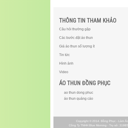
THÔNG TIN THAM KHẢO
Câu hỏi thường gặp
Các bước đặt áo thun
Giá áo thun số lượng ít
Tin tức
Hình ảnh
Video
ÁO THUN ĐỒNG PHỤC
ao thun dong phuc
áo thun quảng cáo
Copyright © 2014.
Đồng Phục - Làm Á
Công Ty TNHH Blue Morning - Trụ sở: 319B5