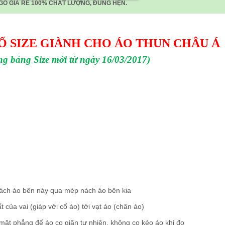
GO GIÁ RẺ 100% CHẤT LƯỢNG, ĐÚNG HẸN.
Ố SIZE GIÀNH CHO ÁO THUN CHÂU Á
ng bảng Size mới từ ngày 16/03/2017)
ách áo bên này qua mép nách áo bên kia
 của vai (giáp với cổ áo) tới vạt áo (chân áo)
g mặt phẳng để áo co giãn tự nhiên, không co kéo áo khi đo