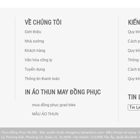
VỀ CHÚNG TÔI
KIẾ
Giới thiệu
Quy trì
Nhà xưởng
Cách p
Khách hàng
Quy trì
Văn hóa công ty
Thông 
Tuyển dụng
Cách b
Thông tin thanh toán
Quy tr
IN ÁO THUN MAY ĐỒNG PHỤC
TIN 
mua đồng phục grad bike
MÂU ÁO THUN
o Thun Đồng Phục Hà Nội
- Bản quyền thuộc dongphuc.lamaothun.com -
Điều khoản sử dụng
-
 Lý Thường Kiệt, Phường 15, Quận 11, Tp.HCM - Chi nhánh: 71/130B Tân Ấp, Quận Ba Đình, Hà 