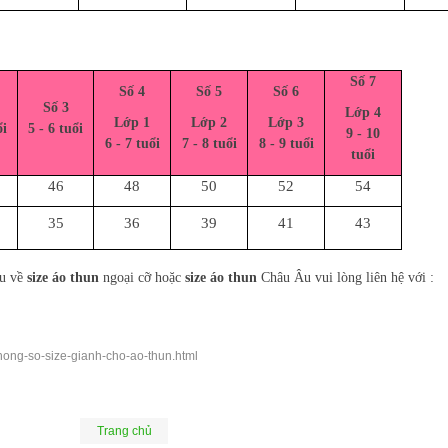
Số 7
Số 4
Số 5
Số 6
Số 3
Lớp 4
Lớp 1
Lớp 2
Lớp 3
ổi
5 - 6 tuổi
9 - 10
6 - 7 tuổi
7 - 8 tuổi
8 - 9 tuổi
tuổi
46
48
50
52
54
35
36
39
41
43
ầu về
size áo thun
ngoại cỡ hoặc
size áo thun
Châu Âu vui lòng liên hệ với :
hong-so-size-gianh-cho-ao-thun.html
Trang chủ