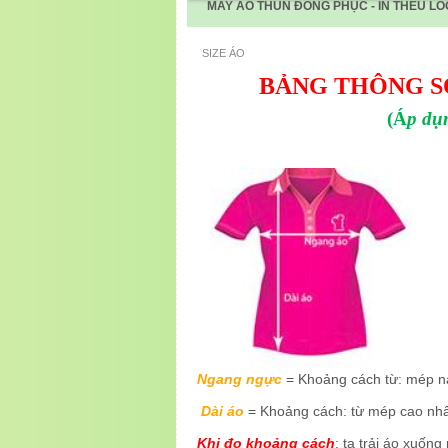
MAY ÁO THUN ĐỒNG PHỤC - IN THÊU LO
SIZE ÁO
BẢNG THÔNG S
(Á
p dụ
Ngang ngực
= Khoảng cách từ: mép n
Dài áo
= Khoảng cách: từ mép cao nhất
Khi đo khoảng cách
: ta trải áo xuốn