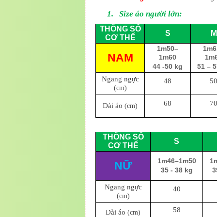
1.
Size áo người lớn:
THÔNG SỐ
S
M
CƠ THỂ
1m50–
1m6
NAM
1m60
1m
44 -50 kg
51 – 5
Ngang ngực
48
5
(cm)
68
7
Dài áo
(cm)
THÔNG SỐ
S
CƠ THỂ
1m46–1m50
1
NỮ
35 - 38 kg
3
Ngang ngực
40
(cm)
58
Dài áo
(cm)