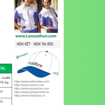
NÓN KẾT - NÓN TAI BÈO
XXL
 -1m80
https://www.aothundep.com
 70 kg
https://www.zeeuni.com
https://www.lamaothun.com
50
https://www.goldgarment.vn
https://www.mediapro.vn
68