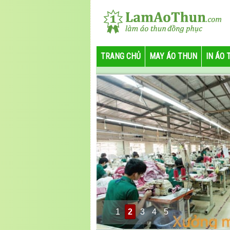
TRANG CHỦ
MAY ÁO THUN
IN ÁO 
1
2
3
4
5