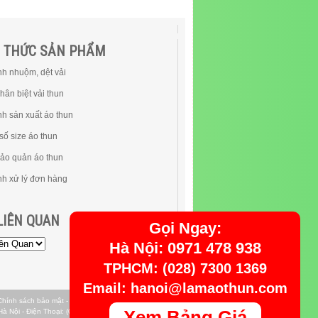
N THỨC SẢN PHẨM
nh nhuộm, dệt vải
hân biệt vải thun
nh sản xuất áo thun
số size áo thun
ảo quản áo thun
ình xử lý đơn hàng
LIÊN QUAN
Gọi Ngay:
Hà Nội: 0971 478 938
TPHCM: (028) 7300 1369
Email: hanoi@lamaothun.com
Chính sách bảo mật
-
Facebook
-
Twitter
Xem Bảng Giá
Nội - Điện Thoại: (028)66 529 666 - Email: