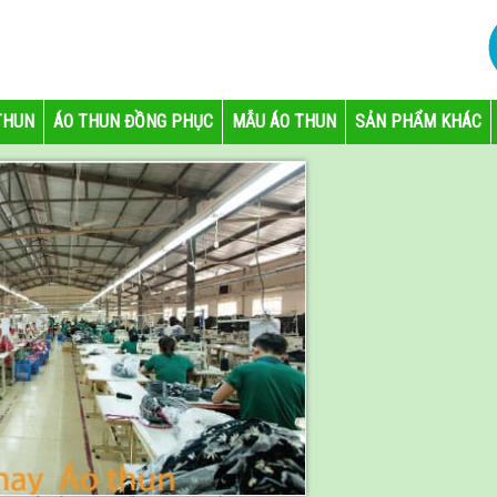
THUN
ÁO THUN ĐỒNG PHỤC
MẪU ÁO THUN
SẢN PHẨM KHÁC