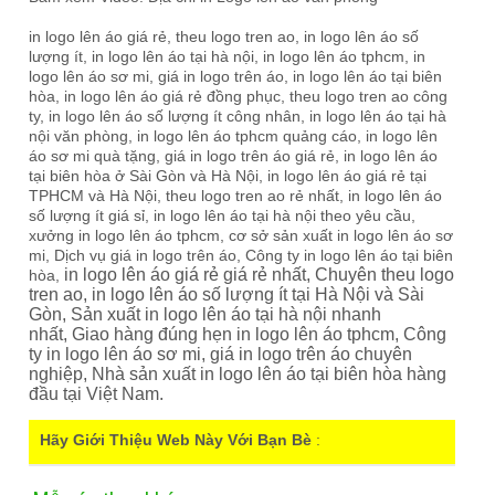
in logo lên áo giá rẻ, theu logo tren ao, in logo lên áo số
lượng ít, in logo lên áo tại hà nội, in logo lên áo tphcm, in
logo lên áo sơ mi, giá in logo trên áo, in logo lên áo tại biên
hòa, in logo lên áo giá rẻ đồng phục, theu logo tren ao công
ty, in logo lên áo số lượng ít công nhân, in logo lên áo tại hà
nội văn phòng, in logo lên áo tphcm quảng cáo, in logo lên
áo sơ mi quà tặng, giá in logo trên áo giá rẻ, in logo lên áo
tại biên hòa ở Sài Gòn và Hà Nội, in logo lên áo giá rẻ tại
TPHCM và Hà Nội, theu logo tren ao rẻ nhất, in logo lên áo
số lượng ít giá sỉ, in logo lên áo tại hà nội theo yêu cầu,
xưởng in logo lên áo tphcm, cơ sở sản xuất in logo lên áo sơ
mi, Dịch vụ giá in logo trên áo, Công ty in logo lên áo tại biên
in logo lên áo giá rẻ giá rẻ nhất,
Chuyên theu logo
hòa,
tren ao,
in logo lên áo số lượng ít tại Hà Nội và Sài
Gòn,
Sản xuất in logo lên áo tại hà nội nhanh
nhất,
Giao hàng đúng hẹn in logo lên áo tphcm,
Công
ty in logo lên áo sơ mi,
giá in logo trên áo chuyên
nghiệp,
Nhà sản xuất in logo lên áo tại biên hòa hàng
đầu tại Việt Nam.
Hãy Giới Thiệu Web Này Với Bạn Bè
: