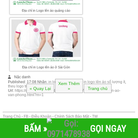
Địa chỉ in Logo lên áo quảng cáo
Địa chỉ in Logo lên áo ở Sài Gòn
Nặc danh
Published:
17:08
Nhãn:
in logo lên áo giá rẻ
,
in logo lên áo số lượng ít
,
Xem Thêm
theu logo tren ao
« Quay Lại
»
Trang chủ
Url:
https://dongphuc.lamaothun.com/2017/07/ia-chi-in-logo-len-ao-
van-phong.html?m=1
Trang Chủ
-
FB
-
Điều Khoản
-
Chính Sách Bảo Mật
-
TW
BẤM »
GỌI NGAY