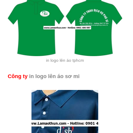
in logo lên áo tphcm
Công ty
in logo lên áo sơ mi