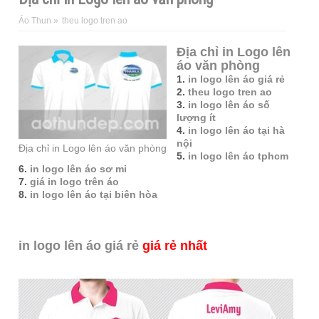
Áo Thun
»
theu logo tren ao
Địa chỉ in Logo lên
áo văn phòng
1.
in logo lên áo giá rẻ
2.
theu logo tren ao
3.
in logo lên áo số
lượng ít
4.
in logo lên áo tại hà
nội
Địa chỉ in Logo lên áo văn phòng
5.
in logo lên áo tphcm
6.
in logo lên áo sơ mi
7.
giá in logo trên áo
8.
in logo lên áo tại biên hòa
in logo lên áo giá rẻ
giá rẻ nhất