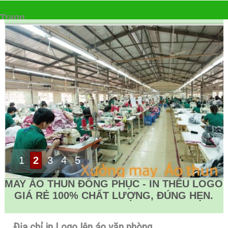
Trang
▼
1
2
3
4
5
MAY ÁO THUN ĐỒNG PHỤC - IN THÊU LOGO
GIÁ RẺ 100% CHẤT LƯỢNG, ĐÚNG HẸN.
Địa chỉ in Logo lên áo văn phòng