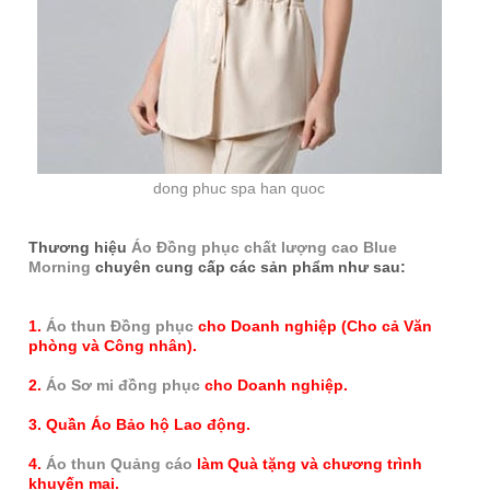
dong phuc spa han quoc
Thương hiệu
Áo Đồng phục chất lượng cao Blue
Morning
chuyên cung cấp các sản phẩm như sau:
1.
Áo thun Đồng phục
cho Doanh nghiệp (Cho cả Văn
phòng và Công nhân).
2.
Áo Sơ mi đồng phục
cho Doanh nghiệp.
3. Quần Áo Bảo hộ Lao động.
4.
Áo thun Quảng cáo
làm Quà tặng và chương trình
khuyến mại.