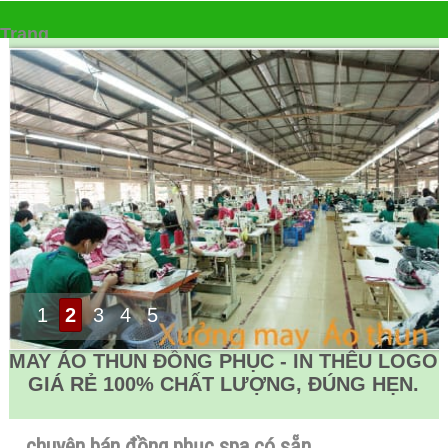
Trang
▼
1
2
3
4
5
MAY ÁO THUN ĐỒNG PHỤC - IN THÊU LOGO
GIÁ RẺ 100% CHẤT LƯỢNG, ĐÚNG HẸN.
chuyên bán đồng phục spa có sẵn