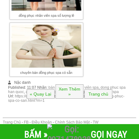
đồng phục nhân viên spa số lượng lẽ
chuyên bán đồng phục spa có sẵn
Nặc danh
Published:
11:07
Nhãn:
bán đồng phục nhân viên spa
,
dong phuc spa
Xem Thêm
han quoc
,
đồng phục spa đẹp
,
hình ảnh đồng phục nhân viên spa
« Quay Lại
»
Trang chủ
Url:
https://dongphuc.lamaothun.com/2017/08/chuyen-ban-ong-phuc-
spa-co-san.html?m=1
Trang Chủ
-
FB
-
Điều Khoản
-
Chính Sách Bảo Mật
-
TW
BẤM »
GỌI NGAY