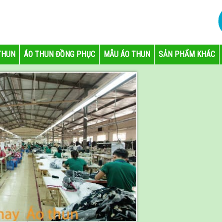
THUN
ÁO THUN ĐỒNG PHỤC
MẪU ÁO THUN
SẢN PHẨM KHÁC