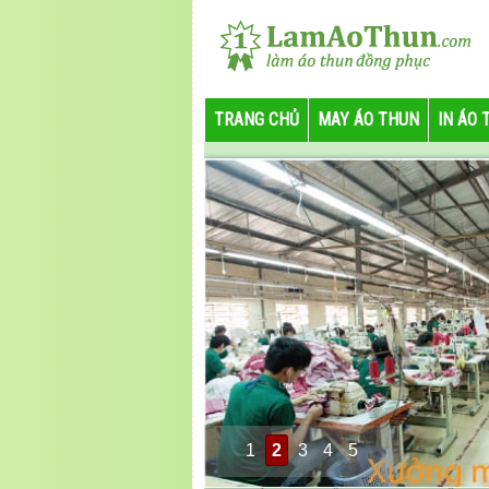
TRANG CHỦ
MAY ÁO THUN
IN ÁO 
1
2
3
4
5