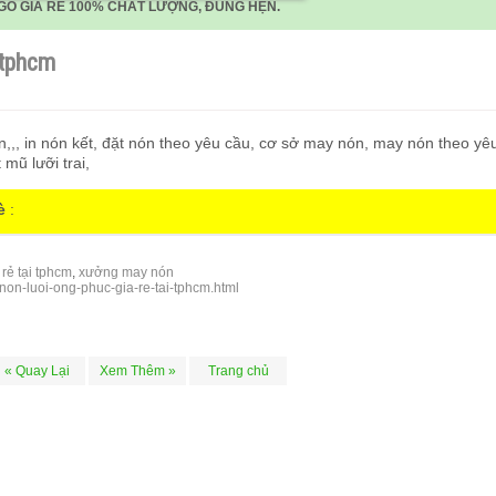
GO GIÁ RẺ 100% CHẤT LƯỢNG, ĐÚNG HẸN.
 tphcm
n,,, in nón kết, đặt nón theo yêu cầu, cơ sở may nón, may nón theo yê
mũ lưỡi trai,
è
:
 rẻ tại tphcm
,
xưởng may nón
on-luoi-ong-phuc-gia-re-tai-tphcm.html
« Quay Lại
Xem Thêm »
Trang chủ