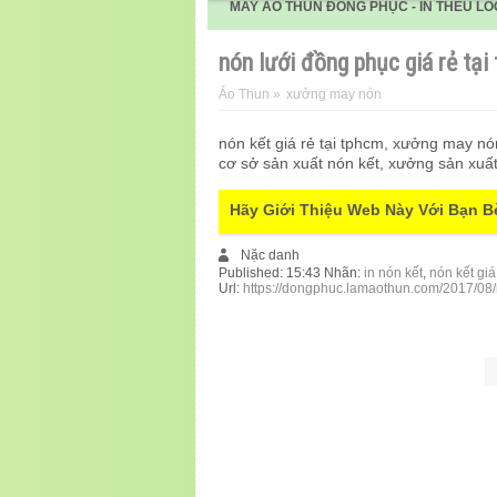
MAY ÁO THUN ĐỒNG PHỤC - IN THÊU LO
nón lưới đồng phục giá rẻ tại
Áo Thun
»
xưởng may nón
nón kết giá rẻ tại tphcm, xưởng may nó
cơ sở sản xuất nón kết, xưởng sản xuất 
Hãy Giới Thiệu Web Này Với Bạn B
Nặc danh
Published:
15:43
Nhãn:
in nón kết
,
nón kết giá
Url:
https://dongphuc.lamaothun.com/2017/08/n