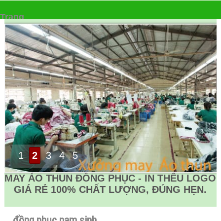
Trang
▼
1
2
3
4
5
MAY ÁO THUN ĐỒNG PHỤC - IN THÊU LOGO
GIÁ RẺ 100% CHẤT LƯỢNG, ĐÚNG HẸN.
đồng phục nam sinh