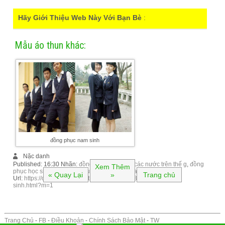
Hãy Giới Thiệu Web Này Với Bạn Bè
:
Mẫu áo thun khác:
đồng phục nam sinh
Nặc danh
Published:
16:30
Nhãn:
đồng phục học sinh các nước trên thế g
,
đồng
Xem Thêm
phục học sinh mỹ
,
đồng phục học sinh việt nam
« Quay Lại
»
Trang chủ
Url:
https://dongphuc.lamaothun.com/2017/08/ong-phuc-nam-
sinh.html?m=1
Trang Chủ
-
FB
-
Điều Khoản
-
Chính Sách Bảo Mật
-
TW