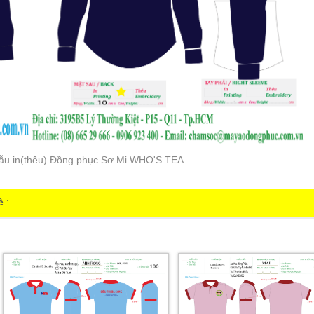
ẫu in(thêu) Đồng phục Sơ Mi WHO'S TEA
è
: