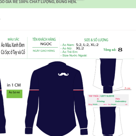
GO GIÁ RẺ 100% CHẤT LƯỢNG, ĐÚNG HẸN.