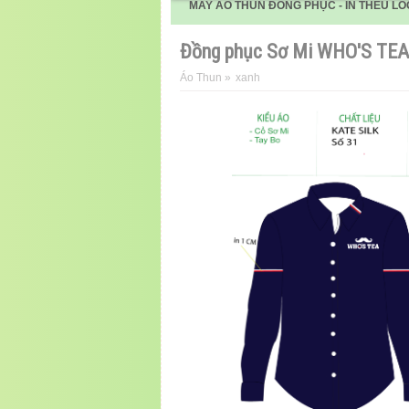
MAY ÁO THUN ĐỒNG PHỤC - IN THÊU LO
Đồng phục Sơ Mi WHO'S TEA
Áo Thun
»
xanh