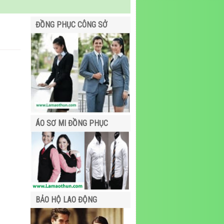
ĐỒNG PHỤC CÔNG SỞ
ÁO SƠ MI ĐỒNG PHỤC
BẢO HỘ LAO ĐỘNG