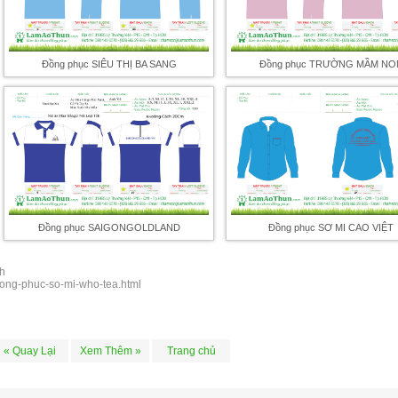
Đồng phục SIÊU THỊ BA SANG
Đồng phục TRƯỜNG MẦM NO
Đồng phục SAIGONGOLDLAND
Đồng phục SƠ MI CAO VIỆT
h
/ong-phuc-so-mi-who-tea.html
« Quay Lại
Xem Thêm »
Trang chủ