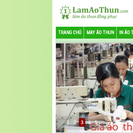
TRANG CHỦ
MAY ÁO THUN
IN ÁO 
1
2
3
4
5