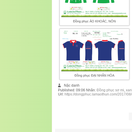
Đồng phục ÁO KHOÁC, NÓN
Đồng phục ĐẠI NHÂN HÒA
Nặc danh
Published:
09:06
Nhãn:
Đồng phục sơ mi
,
xan
Url:
https://dongphuc.lamaothun.com/2017/08