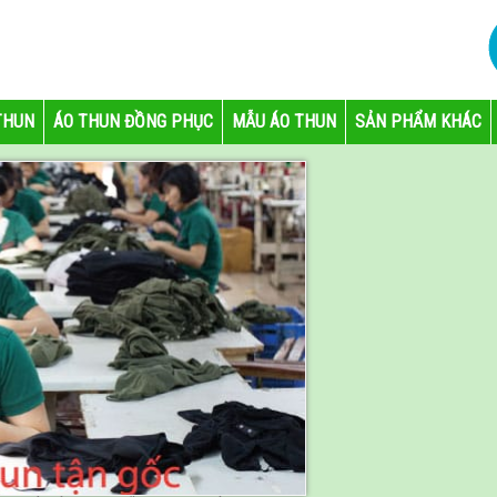
THUN
ÁO THUN ĐỒNG PHỤC
MẪU ÁO THUN
SẢN PHẨM KHÁC