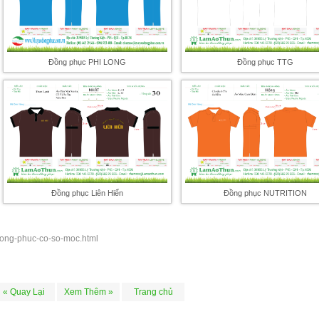
Đồng phục PHI LONG
Đồng phục TTG
Đồng phục Liên Hiển
Đồng phục NUTRITION
/ong-phuc-co-so-moc.html
« Quay Lại
Xem Thêm »
Trang chủ