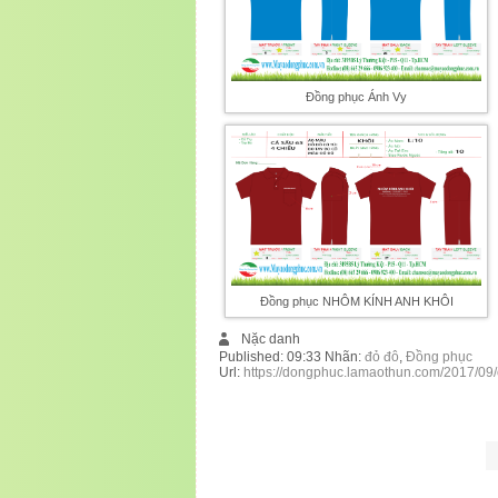
Đồng phục Ánh Vy
Đồng phục NHÔM KÍNH ANH KHÔI
Nặc danh
Published:
09:33
Nhãn:
đỏ đô
,
Đồng phục
Url:
https://dongphuc.lamaothun.com/2017/09