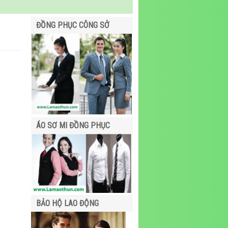
ĐỒNG PHỤC CÔNG SỞ
ÁO SƠ MI ĐỒNG PHỤC
BẢO HỘ LAO ĐỘNG