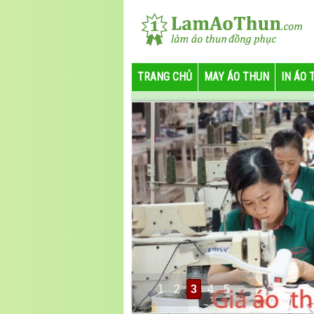
TRANG CHỦ
MAY ÁO THUN
IN ÁO 
1
2
3
4
5