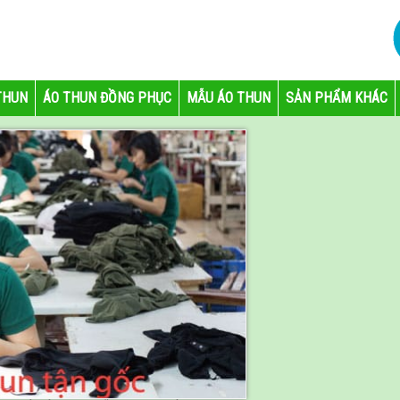
THUN
ÁO THUN ĐỒNG PHỤC
MẪU ÁO THUN
SẢN PHẨM KHÁC