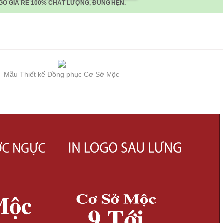
GO GIÁ RẺ 100% CHẤT LƯỢNG, ĐÚNG HẸN.
Mẫu Thiết kế Đồng phục Cơ Sở Mộc