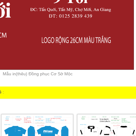
Mẫu in(thêu) Đồng phục Cơ Sở Mộc
è
: